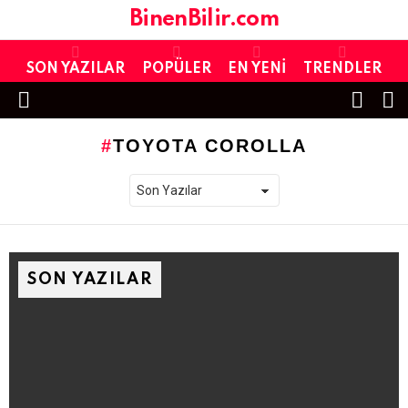
BinenBilir.com
SON YAZILAR
POPÜLER
EN YENI
TRENDLER
FOLL
S
US
Menu
TOYOTA COROLLA
SON YAZILAR