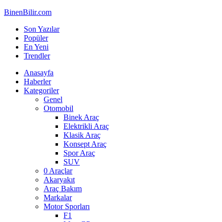
BinenBilir.com
Son Yazılar
Popüler
En Yeni
Trendler
Anasayfa
Haberler
Kategoriler
Genel
Otomobil
Binek Araç
Elektrikli Araç
Klasik Araç
Konsept Araç
Spor Araç
SUV
0 Araçlar
Akaryakıt
Araç Bakım
Markalar
Motor Sporları
F1