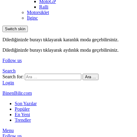
MotoGP
Ralli
Motorsiklet
İlginç
Switch skin
Dilediğinizde burayı tıklayarak karanlık moda geçebilirsiniz.
Dilediğinizde burayı tıklayarak aydınlık moda geçebilirsiniz.
Follow us
Search
Search for:
Ara ...
Login
BinenBilir.com
Son Yazılar
Popüler
En Yeni
Trendler
Menu
Follow us