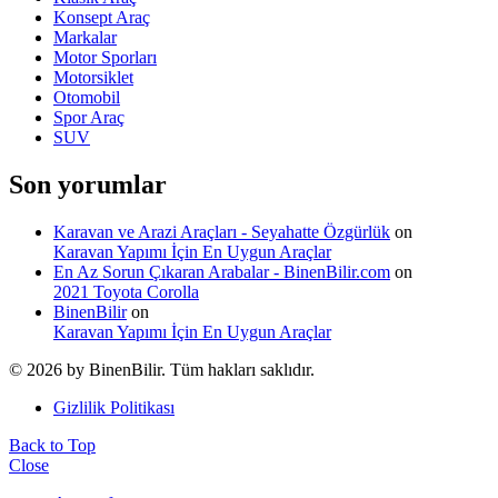
Konsept Araç
Markalar
Motor Sporları
Motorsiklet
Otomobil
Spor Araç
SUV
Son yorumlar
Karavan ve Arazi Araçları - Seyahatte Özgürlük
on
Karavan Yapımı İçin En Uygun Araçlar
En Az Sorun Çıkaran Arabalar - BinenBilir.com
on
2021 Toyota Corolla
BinenBilir
on
Karavan Yapımı İçin En Uygun Araçlar
© 2026 by BinenBilir. Tüm hakları saklıdır.
Gizlilik Politikası
Back to Top
Close