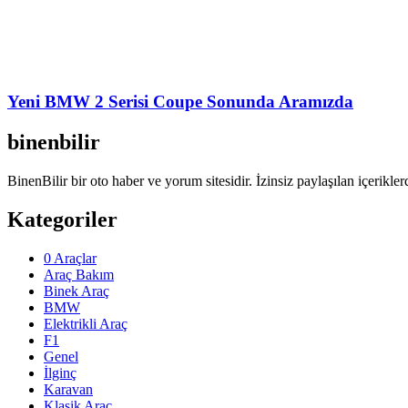
Yeni BMW 2 Serisi Coupe Sonunda Aramızda
binenbilir
BinenBilir bir oto haber ve yorum sitesidir. İzinsiz paylaşılan içerikle
Kategoriler
0 Araçlar
Araç Bakım
Binek Araç
BMW
Elektrikli Araç
F1
Genel
İlginç
Karavan
Klasik Araç