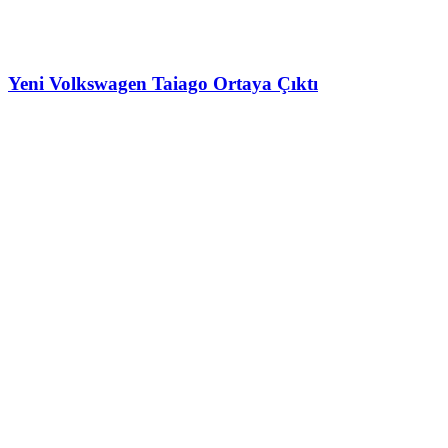
Yeni Volkswagen Taiago Ortaya Çıktı