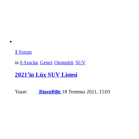
1
Yorum
in
0 Araçlar
,
Genel
,
Otomobil
,
SUV
2021’in Lüx SUV Listesi
Yazar:
BinenBilir
18 Temmuz 2021, 15:03