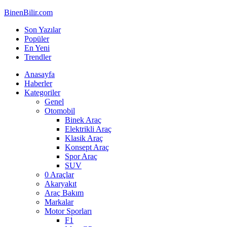
BinenBilir.com
Son Yazılar
Popüler
En Yeni
Trendler
Anasayfa
Haberler
Kategoriler
Genel
Otomobil
Binek Araç
Elektrikli Araç
Klasik Araç
Konsept Araç
Spor Araç
SUV
0 Araçlar
Akaryakıt
Araç Bakım
Markalar
Motor Sporları
F1