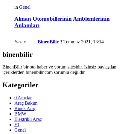
in
Genel
Alman Otomobillerinin Amblemlerinin
Anlamları
Yazar:
BinenBilir
3 Temmuz 2021, 13:14
binenbilir
BinenBilir bir oto haber ve yorum sitesidir. İzinsiz paylaşılan
içeriklerden binenbilir.com sorumlu değildir.
Kategoriler
0 Araçlar
Araç Bakım
Binek Araç
BMW
Elektrikli Araç
F1
Genel