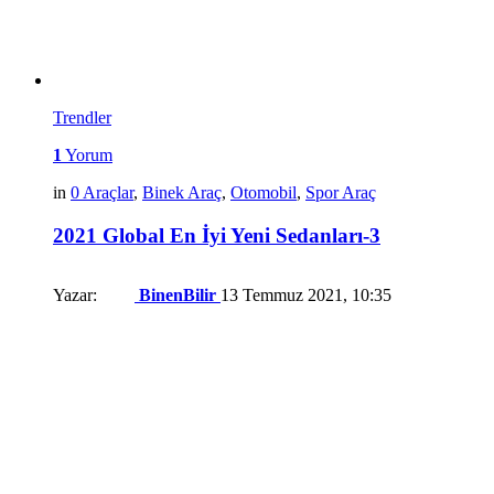
Trendler
1
Yorum
in
0 Araçlar
,
Binek Araç
,
Otomobil
,
Spor Araç
2021 Global En İyi Yeni Sedanları-3
Yazar:
BinenBilir
13 Temmuz 2021, 10:35