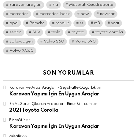
karavan araçları
kia
Maserati Quattroporte
mercedes
mercedes-benz
new
newcar
opel
Porsche
renault
rs
rs3
seat
sedan
SUV
tesla
toyota
toyota corolla
volkswagen
Volvo S60
Volvo S90
Volvo XC60
SON YORUMLAR
Karavan ve Arazi Araçları - Seyahatte Özgürlük
on
Karavan Yapımı İçin En Uygun Araçlar
En Az Sorun Çıkaran Arabalar - BinenBilir.com
on
2021 Toyota Corolla
BinenBilir
on
Karavan Yapımı İçin En Uygun Araçlar
Misafir
on