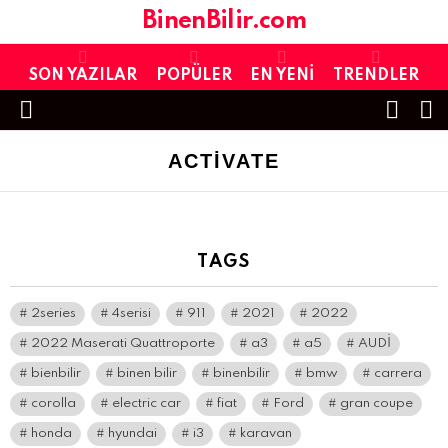
BinenBilir.com
SON YAZILAR
POPÜLER
EN YENI
TRENDLER
FOLL
S
US
Menu
ACTIVATE
TAGS
2series
4serisi
911
2021
2022
2022 Maserati Quattroporte
a3
a5
AUDİ
bienbilir
binen bilir
binenbilir
bmw
carrera
corolla
electric car
fiat
Ford
gran coupe
honda
hyundai
i3
karavan