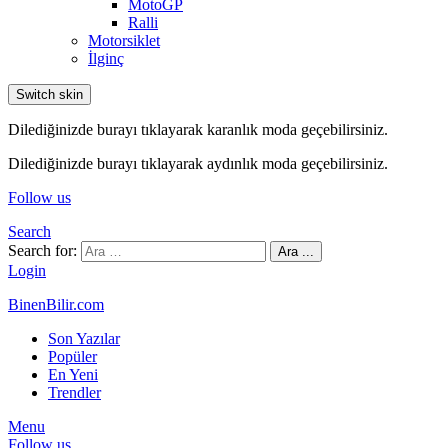
MotoGP
Ralli
Motorsiklet
İlginç
Switch skin
Dilediğinizde burayı tıklayarak karanlık moda geçebilirsiniz.
Dilediğinizde burayı tıklayarak aydınlık moda geçebilirsiniz.
Follow us
Search
Search for:
Ara ...
Login
BinenBilir.com
Son Yazılar
Popüler
En Yeni
Trendler
Menu
Follow us