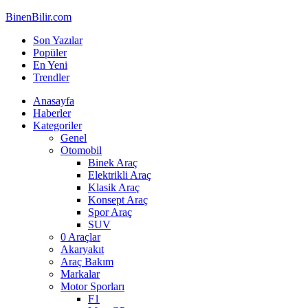
BinenBilir.com
Son Yazılar
Popüler
En Yeni
Trendler
Anasayfa
Haberler
Kategoriler
Genel
Otomobil
Binek Araç
Elektrikli Araç
Klasik Araç
Konsept Araç
Spor Araç
SUV
0 Araçlar
Akaryakıt
Araç Bakım
Markalar
Motor Sporları
F1