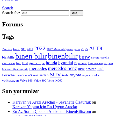
Search
Search for:
Ara ...
Forums
Tags
2022
AUDİ
2series
a5
4serisi
911
2021
2022 Maserati Quattroporte
a3
binen bilir
binenbilir
bmw
bienbilir
carrera
corolla
honda
hyundai
fiat
Ford
gran coupe
kia
electric car
i3
karavan
karavan araçları
mercedes-benz
mercedes
new
opel
newcar
Maserati Quattroporte
SUV
toyota
Porsche
sedan
seat
tesla
renault
rs
rs3
toyota corolla
volkswagen
Volvo S60
Volvo S90
Volvo XC60
Son yorumlar
Karavan ve Arazi Araçları - Seyahatte Özgürlük
on
Karavan Yapımı İçin En Uygun Araçlar
En Az Sorun Çıkaran Arabalar - BinenBilir.com
on