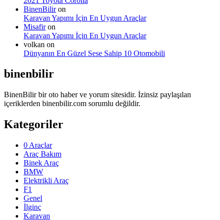
2021 Toyota Corolla
BinenBilir
on
Karavan Yapımı İçin En Uygun Araçlar
Misafir
on
Karavan Yapımı İçin En Uygun Araçlar
volkan
on
Dünyanın En Güzel Sese Sahip 10 Otomobili
binenbilir
BinenBilir bir oto haber ve yorum sitesidir. İzinsiz paylaşılan
içeriklerden binenbilir.com sorumlu değildir.
Kategoriler
0 Araçlar
Araç Bakım
Binek Araç
BMW
Elektrikli Araç
F1
Genel
İlginç
Karavan