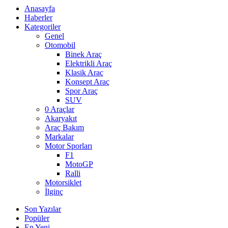
Anasayfa
Haberler
Kategoriler
Genel
Otomobil
Binek Araç
Elektrikli Araç
Klasik Araç
Konsept Araç
Spor Araç
SUV
0 Araçlar
Akaryakıt
Araç Bakım
Markalar
Motor Sporları
F1
MotoGP
Ralli
Motorsiklet
İlginç
Son Yazılar
Popüler
En Yeni