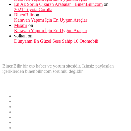
En Az Sorun Çıkaran Arabalar - BinenBilir.com
on
2021 Toyota Corolla
BinenBilir
on
Karavan Yapımı İçin En Uygun Araçlar
Misafir
on
Karavan Yapımı İçin En Uygun Araçlar
volkan
on
Dünyanın En Güzel Sese Sahip 10 Otomobili
binenbilir
BinenBilir bir oto haber ve yorum sitesidir. İzinsiz paylaşılan
içeriklerden binenbilir.com sorumlu değildir.
Kategoriler
0 Araçlar
Araç Bakım
Binek Araç
BMW
Elektrikli Araç
F1
Genel