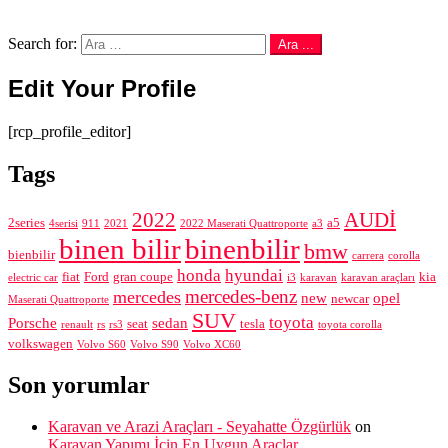
Follow us
Search
Search for:
Ara ...
Edit Your Profile
[rcp_profile_editor]
Tags
2022
AUDİ
2series
a5
4serisi
911
2021
2022 Maserati Quattroporte
a3
binen bilir
binenbilir
bmw
bienbilir
carrera
corolla
honda
hyundai
fiat
Ford
gran coupe
kia
electric car
i3
karavan
karavan araçları
mercedes-benz
mercedes
new
opel
newcar
Maserati Quattroporte
SUV
toyota
Porsche
sedan
seat
tesla
renault
rs
rs3
toyota corolla
volkswagen
Volvo S60
Volvo S90
Volvo XC60
Son yorumlar
Karavan ve Arazi Araçları - Seyahatte Özgürlük
on
Karavan Yapımı İçin En Uygun Araçlar