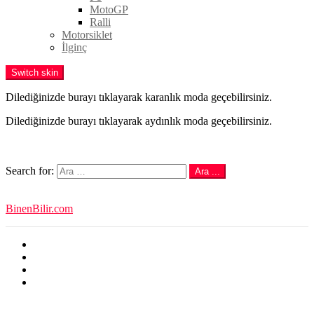
MotoGP
Ralli
Motorsiklet
İlginç
Switch skin
Dilediğinizde burayı tıklayarak karanlık moda geçebilirsiniz.
Dilediğinizde burayı tıklayarak aydınlık moda geçebilirsiniz.
Follow us
Search
Search for:
Ara ...
Login
BinenBilir.com
Son Yazılar
Popüler
En Yeni
Trendler
Menu