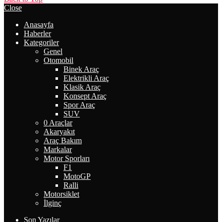
Close
Anasayfa
Haberler
Kategoriler
Genel
Otomobil
Binek Araç
Elektrikli Araç
Klasik Araç
Konsept Araç
Spor Araç
SUV
0 Araçlar
Akaryakıt
Araç Bakım
Markalar
Motor Sporları
F1
MotoGP
Ralli
Motorsiklet
İlginç
Son Yazılar