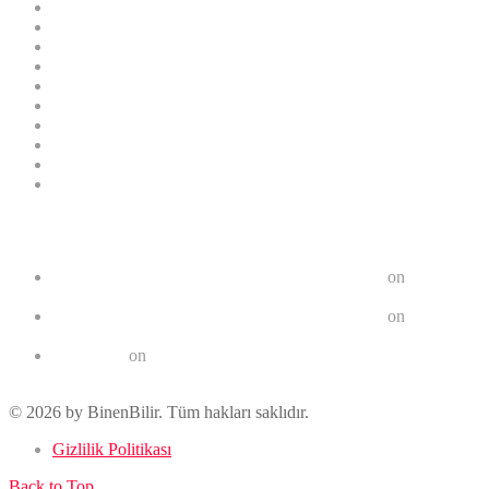
İlginç
Karavan
Klasik Araç
Konsept Araç
Markalar
Motor Sporları
Motorsiklet
Otomobil
Spor Araç
SUV
Son yorumlar
Karavan ve Arazi Araçları - Seyahatte Özgürlük
on
Karavan Yapımı İçin En Uygun Araçlar
En Az Sorun Çıkaran Arabalar - BinenBilir.com
on
2021 Toyota Corolla
BinenBilir
on
Karavan Yapımı İçin En Uygun Araçlar
© 2026 by BinenBilir. Tüm hakları saklıdır.
Gizlilik Politikası
Back to Top