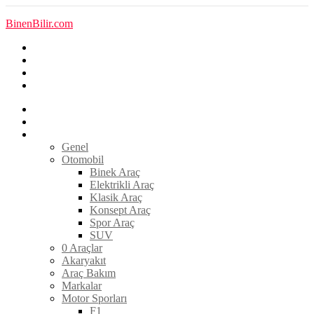
BinenBilir.com
Son Yazılar
Popüler
En Yeni
Trendler
Anasayfa
Haberler
Kategoriler
Genel
Otomobil
Binek Araç
Elektrikli Araç
Klasik Araç
Konsept Araç
Spor Araç
SUV
0 Araçlar
Akaryakıt
Araç Bakım
Markalar
Motor Sporları
F1