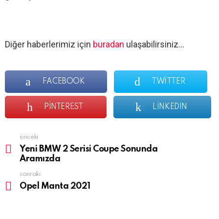
Diğer haberlerimiz için
buradan
ulaşabilirsiniz…
FACEBOOK
TWITTER
PINTEREST
LINKEDIN
önceki
See
more
Yeni BMW 2 Serisi Coupe Sonunda
Aramızda
sonraki
Opel Manta 2021