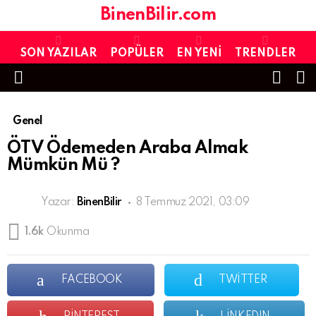
BinenBilir.com
SON YAZILAR
POPÜLER
EN YENI
TRENDLER
FOLL
S
US
Menu
Genel
ÖTV Ödemeden Araba Almak
Mümkün Mü ?
Yazar:
BinenBilir
8 Temmuz 2021, 03:09
1.6k
Okunma
FACEBOOK
TWITTER