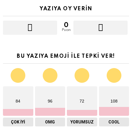
YAZIYA OY VERIN
0
Puan
BU YAZIYA EMOJI İLE TEPKI VER!
84
96
72
108
ÇOK İYI
OMG
YORUMSUZ
COOL