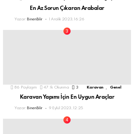
En Az Sorun Çıkaran Arabalar
Yazar:
BinenBilir
1 Aralık 2023, 16:26
,
86
Paylaşım
47.1k
Okunma
3
Comments
Karavan
Genel
Karavan Yapımı İçin En Uygun Araçlar
Yazar:
BinenBilir
9 Eylül 2023, 12:25