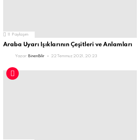
11
Paylaşım
Araba Uyarı Işıklarının Çeşitleri ve Anlamları
Yazar:
BinenBilir
22 Temmuz 2021, 20:23