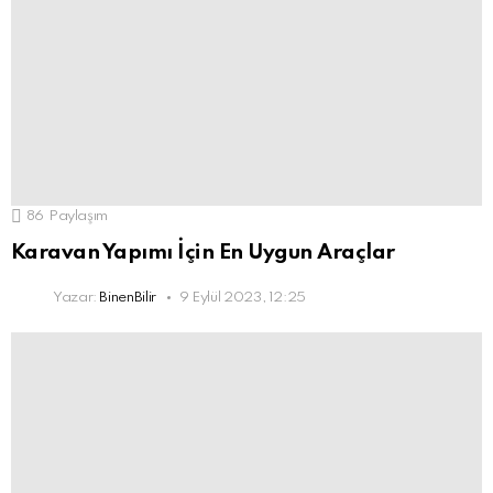
86
Paylaşım
Karavan Yapımı İçin En Uygun Araçlar
Yazar:
BinenBilir
9 Eylül 2023, 12:25