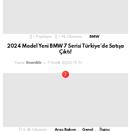
1
Paylaşım
1.9k
Okunma
BMW
2024 Model Yeni BMW 7 Serisi Türkiye’de Satışa
Çıktı!
Yazar:
BinenBilir
7 Aralık 2023, 15:51
,
,
2.4k
Okunma
Araç Bakım
Genel
İlginç