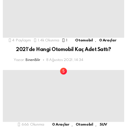
,
4
Paylaşım
1.4k
Okunma
1
Yorum
Otomobil
0 Araçlar
2021’de Hangi Otomobil Kaç Adet Sattı?
Yazar:
BinenBilir
8 Ağustos 2021, 14:34
,
,
666
Okunma
0 Araçlar
Otomobil
SUV