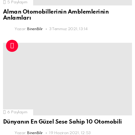
5
Paylaşım
Alman Otomobillerinin Amblemlerinin
Anlamları
Yazar:
BinenBilir
3 Temmuz 2021, 13:14
6
Paylaşım
Dünyanın En Güzel Sese Sahip 10 Otomobili
Yazar:
BinenBilir
19 Haziran 2021, 12:53