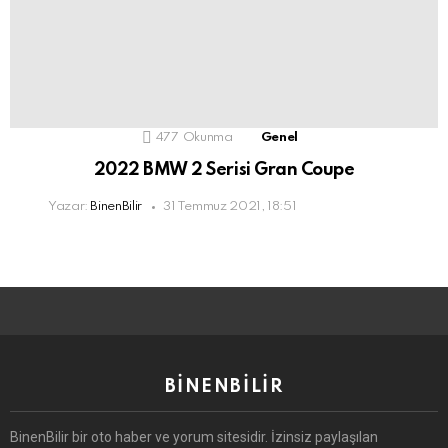
477
Okunma
Genel
2022 BMW 2 Serisi Gran Coupe
Yazar:
BinenBilir
31 Temmuz 2021, 18:51
BINENBILIR
BinenBilir bir oto haber ve yorum sitesidir. İzinsiz paylaşılan