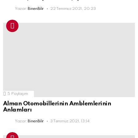
Yazar:
BinenBilir
22 Temmuz 2021, 20:23
5
Paylaşım
Alman Otomobillerinin Amblemlerinin
Anlamları
Yazar:
BinenBilir
3 Temmuz 2021, 13:14