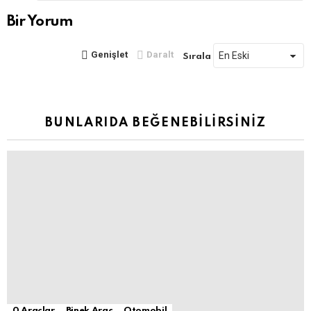
yazın
Bir Yorum
Genişlet
Daralt
Sırala
BUNLARIDA BEĞENEBILIRSINIZ
0 Araçlar
Binek Araç
Otomobil