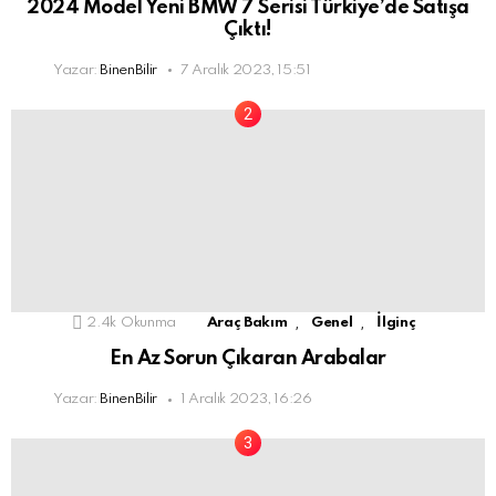
2024 Model Yeni BMW 7 Serisi Türkiye’de Satışa
Çıktı!
Yazar:
BinenBilir
7 Aralık 2023, 15:51
,
,
2.4k
Okunma
Araç Bakım
Genel
İlginç
En Az Sorun Çıkaran Arabalar
Yazar:
BinenBilir
1 Aralık 2023, 16:26