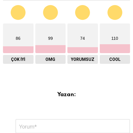
86
99
74
110
ÇOK İYI
OMG
YORUMSUZ
COOL
Yazan:
Bir
Yorum
*
yanıt