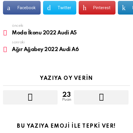
Facebook
Twitter
Pinterest
önceki
See
more
Moda İkonu 2022 Audi A5
sonraki
Ağır Ağabey 2022 Audi A6
YAZIYA OY VERIN
23
Puan
BU YAZIYA EMOJI İLE TEPKI VER!