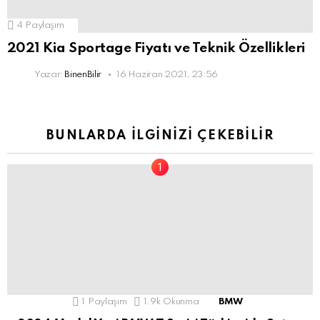
4
Paylaşım
2021 Kia Sportage Fiyatı ve Teknik Özellikleri
Yazar:
BinenBilir
16 Haziran 2021, 23:56
BUNLARDA İLGINIZI ÇEKEBILIR
1
Paylaşım
1.9k
Okunma
BMW