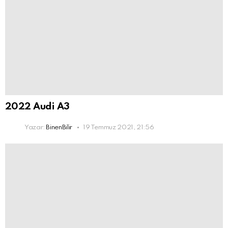
2022 Audi A3
Yazar:
BinenBilir
19 Temmuz 2021, 21:56