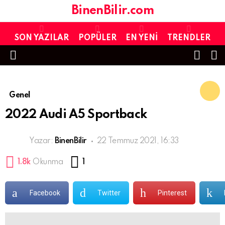
BinenBilir.com
SON YAZILAR
POPÜLER
EN YENI
TRENDLER
FOLL
S
US
Menu
Genel
2022 Audi A5 Sportback
Yazar:
BinenBilir
22 Temmuz 2021, 16:33
Yorum
1.8k
Okunma
1
Facebook
Twitter
Pinterest