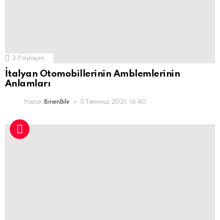
3
Paylaşım
İtalyan Otomobillerinin Amblemlerinin
Anlamları
Yazar:
BinenBilir
5 Temmuz 2021, 16:40