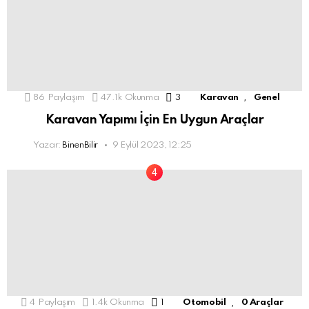
,
86
Paylaşım
47.1k
Okunma
3
Comments
Karavan
Genel
Karavan Yapımı İçin En Uygun Araçlar
Yazar:
BinenBilir
9 Eylül 2023, 12:25
,
4
Paylaşım
1.4k
Okunma
1
Yorum
Otomobil
0 Araçlar