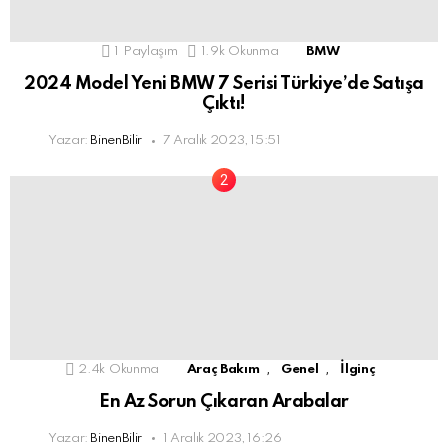
1
Paylaşım
1.9k
Okunma
BMW
2024 Model Yeni BMW 7 Serisi Türkiye’de Satışa
Çıktı!
Yazar:
BinenBilir
7 Aralık 2023, 15:51
,
,
2.4k
Okunma
Araç Bakım
Genel
İlginç
En Az Sorun Çıkaran Arabalar
Yazar:
BinenBilir
1 Aralık 2023, 16:26