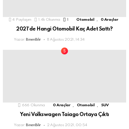
,
4
Paylaşım
1.4k
Okunma
1
Yorum
Otomobil
0 Araçlar
2021’de Hangi Otomobil Kaç Adet Sattı?
Yazar:
BinenBilir
8 Ağustos 2021, 14:34
,
,
666
Okunma
0 Araçlar
Otomobil
SUV
Yeni Volkswagen Taiago Ortaya Çıktı
Yazar:
BinenBilir
2 Ağustos 2021, 00:54