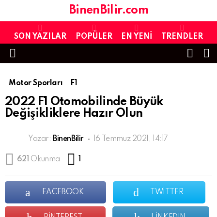
BinenBilir.com
SON YAZILAR
POPÜLER
EN YENI
TRENDLER
FOLL
S
US
Menu
Motor Sporları
F1
2022 F1 Otomobilinde Büyük
Değişikliklere Hazır Olun
Yazar:
BinenBilir
16 Temmuz 2021, 14:17
Yorum
621
Okunma
1
FACEBOOK
TWITTER