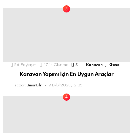
,
86
Paylaşım
47.1k
Okunma
3
Comments
Karavan
Genel
Karavan Yapımı İçin En Uygun Araçlar
Yazar:
BinenBilir
9 Eylül 2023, 12:25