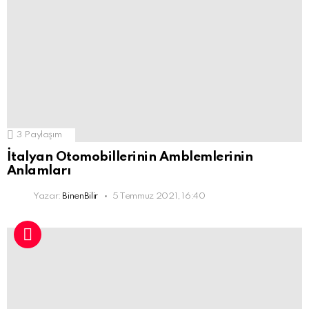
3
Paylaşım
İtalyan Otomobillerinin Amblemlerinin
Anlamları
Yazar:
BinenBilir
5 Temmuz 2021, 16:40